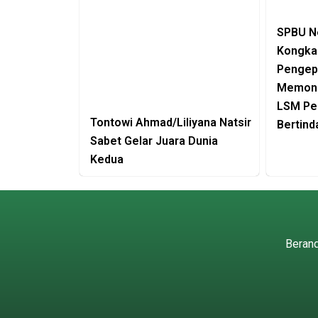
SPBU Ne
Kongka
Pengepu
Memono
LSM Pe
Tontowi Ahmad/Liliyana Natsir
Bertind
Sabet Gelar Juara Dunia
Kedua
Beran