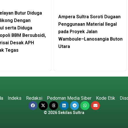
layan Butur Diduga
Ampera Sultra Soroti Dugaan
likong Dengan
Penggunaan Material Ilegal
l serta Diduga
pada Proyek Jalan
poli BBM Bersubsidi,
Wamboule–Lanosangia Buton
risai Desak APH
Utara
ak Tegas
da
Indeks
Redaksi
Pedoman Media Siber
Kode Etik
Dis
© 2026 Sekilas Sultra