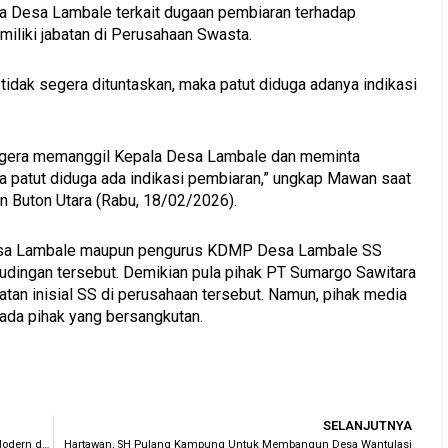
la Desa Lambale terkait dugaan pembiaran terhadap
iliki jabatan di Perusahaan Swasta.
 tidak segera dituntaskan, maka patut diduga adanya indikasi
segera memanggil Kepala Desa Lambale dan meminta
aka patut diduga ada indikasi pembiaran,” ungkap Mawan saat
n Buton Utara (Rabu, 18/02/2026).
a Desa Lambale maupun pengurus KDMP Desa Lambale SS
udingan tersebut. Demikian pula pihak PT Sumargo Sawitara
tan inisial SS di perusahaan tersebut. Namun, pihak media
ada pihak yang bersangkutan.
Nex
SELANJUTNYA
Grand Opening Barel Billiard & Cafe, Tawarkan Meja Biliar Modern dan Menjadi Warna Baru Bagi Dunia Olahraga
Hartawan, SH Pulang Kampung Untuk Membangun Desa Wantulasi