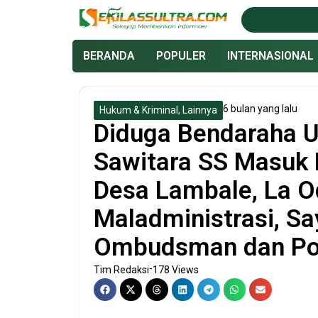
Lewati
ke
konten
BERANDA
POPULER
INTERNASIONAL
6 bulan yang lalu
Hukum & Kriminal
,
Lainnya
Diduga Bendaraha
Sawitara SS Masuk
Desa Lambale, La O
Maladministrasi, S
Ombudsman dan Pol
-
Tim Redaksi
178 Views