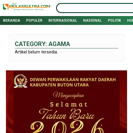
Lewati
Search
ke
konten
BERANDA
POPULER
INTERNASIONAL
NASIONAL
POLITIK
HU
CATEGORY: AGAMA
Artikel belum tersedia.