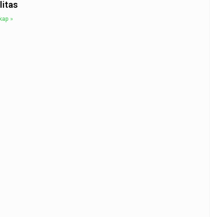
litas
kap »