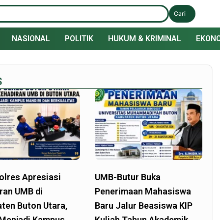
Cari
NASIONAL
POLITIK
HUKUM & KRIMINAL
EKONO
S
lres Apresiasi
UMB-Butur Buka
ran UMB di
Penerimaan Mahasiswa
ten Buton Utara,
Baru Jalur Beasiswa KIP
 Menjadi Kampus
Kuliah Tahun Akademik