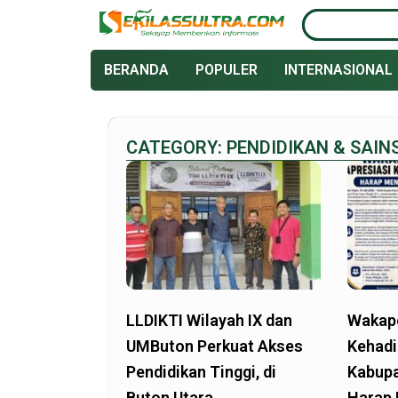
Lewati
Search
ke
konten
BERANDA
POPULER
INTERNASIONAL
CATEGORY: PENDIDIKAN & SAIN
LLDIKTI Wilayah IX dan
Wakapo
UMButon Perkuat Akses
Kehadi
Pendidikan Tinggi, di
Kabupa
Buton Utara
Harap