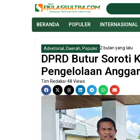
Lewati
ke
konten
BERANDA
POPULER
INTERNASIONAL
2 bulan yang lalu
Advetorial
,
Daerah
,
Populer
DPRD Butur Soroti K
Pengelolaan Anggar
-
Tim Redaksi
48 Views