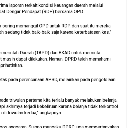
ima laporan terkait kondisi keuangan daerah melalui
apat Dengar Pendapat (RDP) bersama OPD.
a sering memanggil OPD untuk RDP, dan saat itu mereka
sedang tidak baik-baik saja karena keterbatasan kas,”
Pemerintah Daerah (TAPD) dan BKAD untuk meminta
ut masih dapat dilakukan. Namun, DPRD telah memahami
prihatinkan.
letak pada perencanaan APBD, melainkan pada pengelolaan
ada triwulan pertama kita terlalu banyak melakukan belanja.
pi akhirnya terjadi kekeliruan karena belanja tidak terkontrol
 di triwulan kedua,” ungkapnya.
 pos anggaran, Sujono mengaku DPRD juga mempertanyakan