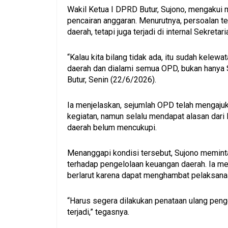
Wakil Ketua I DPRD Butur, Sujono, mengakui 
pencairan anggaran. Menurutnya, persoalan t
daerah, tetapi juga terjadi di internal Sekretar
“Kalau kita bilang tidak ada, itu sudah kelew
daerah dan dialami semua OPD, bukan hanya S
Butur, Senin (22/6/2026).
Ia menjelaskan, sejumlah OPD telah mengaju
kegiatan, namun selalu mendapat alasan dar
daerah belum mencukupi.
Menanggapi kondisi tersebut, Sujono memint
terhadap pengelolaan keuangan daerah. Ia men
berlarut karena dapat menghambat pelaksana
“Harus segera dilakukan penataan ulang penge
terjadi,” tegasnya.