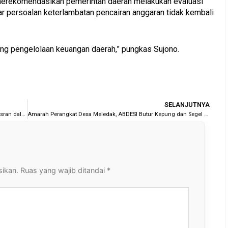
merekomendasikan pemerintah daerah melakukan evaluasi
ar persoalan keterlambatan pencairan anggaran tidak kembali
ng pengelolaan keuangan daerah,” pungkas Sujono.
Nex
SELANJUTNYA
Umar Samiun Ungkap Sejarah PT BBDM dan Peran Yory Yusran dalam Sengketa Perusahaan
Amarah Perangkat Desa Meledak, ABDESI Butur Kepung dan Segel Kantor BKAD
sikan.
Ruas yang wajib ditandai
*