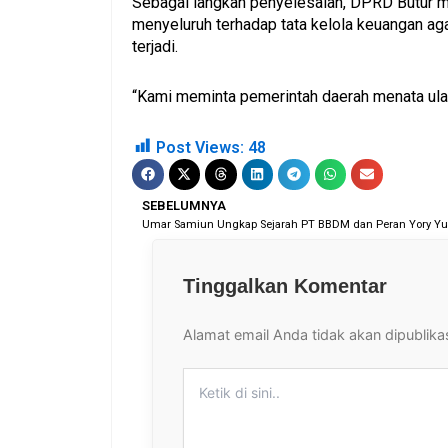
Sebagai langkah penyelesaian, DPRD Butur 
menyeluruh terhadap tata kelola keuangan ag
terjadi.
“Kami meminta pemerintah daerah menata ula
Post Views:
48
Prev
SEBELUMNYA
Tinggalkan Komentar
Alamat email Anda tidak akan dipublika
Ketik
di
sini..