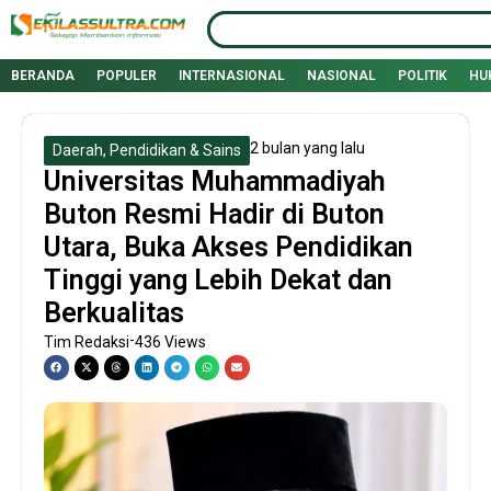
Lewati
Search
ke
konten
BERANDA
POPULER
INTERNASIONAL
NASIONAL
POLITIK
HU
2 bulan yang lalu
Daerah
,
Pendidikan & Sains
Universitas Muhammadiyah
Buton Resmi Hadir di Buton
Utara, Buka Akses Pendidikan
Tinggi yang Lebih Dekat dan
Berkualitas
-
Tim Redaksi
436 Views