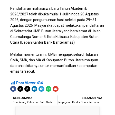
Pendaftaran mahasiswa baru Tahun Akademik
2026/2027 telah dibuka mulai 1 Juli hingga 28 Agustus
2026, dengan pengumuman hasil seleksi pada 29–31
Agustus 2026. Masyarakat dapat melakukan pendaftaran
di Sekretariat UMB Buton Utara yang beralamat di Jalan
Gaumalanga Nomor 5, Kota Kulisusu, Kabupaten Buton
Utara (Depan Kantor Bank Bahteramas).
Melalui momentum ini, UMB mengajak seluruh lulusan
SMA, SMK, dan MA di Kabupaten Buton Utara maupun
daerah sekitarnya untuk memanfaatkan kesempatan
emas tersebut.
Post Views:
436
Prev
Next
SEBELUMNYA
SELANJUTNYA
Dua Ruang Kelas dan Satu Gudang SDN 1 Wantulasi Butur Ludes Dilalap Si Jago Merah
Penyegelan Kantor Dinas Perikanan Butur Dinilai Salah Sasaran, Bams Gotre: Sengketa Vendor Harusnya Ditujukan Kepada Pihak Kontraktor